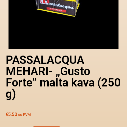
PASSALACQUA
MEHARI- „Gusto
Forte” malta kava (250
g)
€
5.50
su PVM