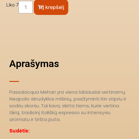
Liko 7
Į krepšelį
Aprašymas
Passalacqua Mehari yra viena labiausiai vertinamų
Neapolio skrudyklos mišinių, pasižyminti itin stipriu ir
sodriu skoniu. Tai kava, skirta tiems, kurie vertina
tikrą, tradicinį itališką espresso su intensyviu
aromatu ir tiršta puta. ​
​Sudėtis: