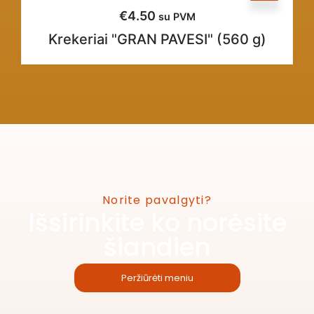
€
4.50
su PVM
Krekeriai "GRAN PAVESI" (560 g)
Norite pavalgyti?
Išsirinkite ko norėsite
šiandien
Peržiūrėti meniu