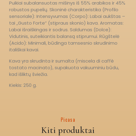
Puikiai subalansuotas mišinys iš 55% arabikos ir 45%
robustos pupelių. ​Skoninė charakteristika (Profilo
sensoriale): ​Intensyvumas (Corpo): Labai aukštas –
tai „Gusto Forte“ (stipraus skonio) kava. ​Aromatas:
Labai išraiškingas ir sodrus. ​Saldumas (Dolce):
Vidutinis, suteikiantis balansą stiprumui. ​Rūgštelė
(Acido): Minimali, būdinga tamsesnio skrudinimo
itališkai kavai.
​Kava yra skrudinta ir sumalta (miscela di caffè
tostato macinato), supakuota vakuuminiu būdu,
kad išliktų šviežia.
​Kiekis: 250 g.
Picasa
Kiti produktai