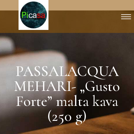
PASSALACQUA
MEHARI- „Gusto
Forte” malta kava
(250 g)