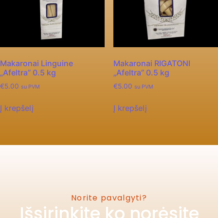
Makaronai Linguine
Makaronai RIGATONI
„Afeltra” 0.5 kg
„Afeltra” 0.5 kg
€
5.00
€
5.00
su PVM
su PVM
Į krepšelį
Į krepšelį
Norite pavalgyti?
Išsirinkite ko norėsite