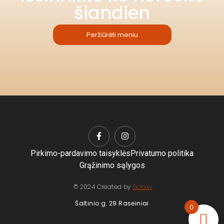
šiandien
Peržiūrėti meniu
Pirkimo-pardavimo taisyklės
Privatumo politika
Grąžinimo sąlygos
© 2024 Created by
Splaxy
Šaltinio g. 29 Raseiniai
0