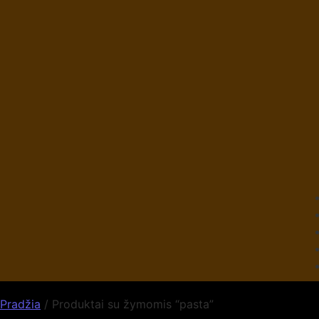
Pradžia
/ Produktai su žymomis “pasta”