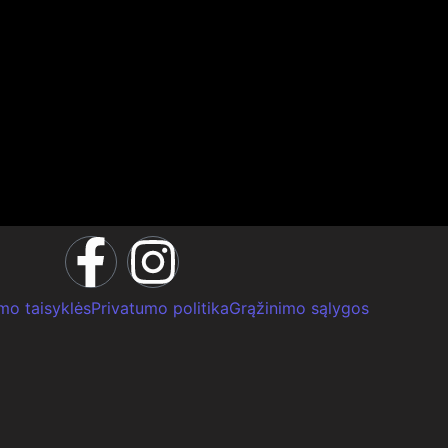
mo taisyklės
Privatumo politika
Grąžinimo sąlygos