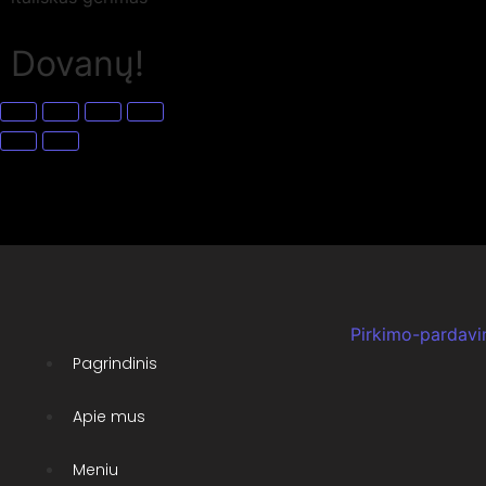
Dovanų!
Pirkimo-pardavi
Pagrindinis
Apie mus
Meniu