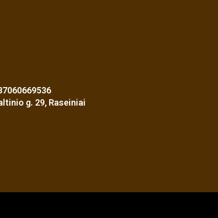
37060669536
altinio g. 29, Raseiniai