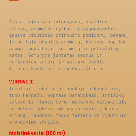
Šis aliejus yra intensyvus, skaidrus 
žalias; aromatas ryškus ir apgaubiantis, 
gausus vidutinio prinokimo pomidorų, bananų 
ir baltųjų obuolių aromatų, kuriuos papildo 
aromatingos baziliko, mėtų ir petražolių 
natos. Gomuryje juntamas sodrus ir 
rafinuotas salotų ir salierų skonis. 
Stiprus kartumas ir ryškus aštrumas.

VIRTUVĖJE
Idealiai tinka su aštuonkojų užkandžiais, 
tuno karpaču, keptais baravykais, artišokų 
salotomis, lęšių tyre, makaronų patiekalais 
su dešra, apkepta mėlynąja žuvimi, kepta 
ėriena, raudonos mėsos tartaru ir vidutinio 
brandinimo sūriais.
Maistinė vertė: (100 ml)