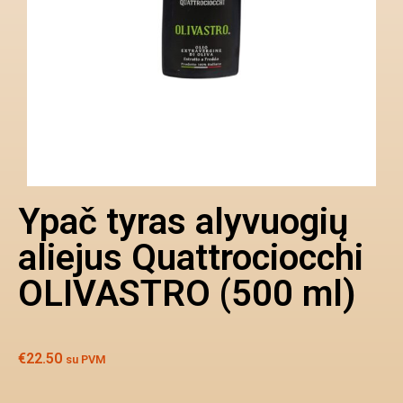
Ypač tyras alyvuogių
aliejus Quattrociocchi
OLIVASTRO (500 ml)
€
22.50
su PVM