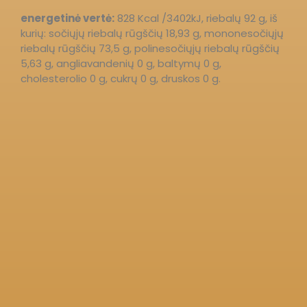
energetinė vertė:
828 Kcal /3402kJ, riebalų 92 g, iš
kurių: sočiųjų riebalų rūgščių 18,93 g, mononesočiųjų
riebalų rūgščių 73,5 g, polinesočiųjų riebalų rūgščių
5,63 g, angliavandenių 0 g, baltymų 0 g,
cholesterolio 0 g, cukrų 0 g, druskos 0 g.