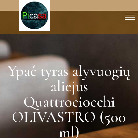
Ypač tyras alyvuogių
aliejus
Quattrociocchi
OLIVASTRO (500
ml)